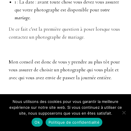
1 : La date : avant toute chose vous devez vous assurer
que votre photographe est disponible pour
votre
mariage
.
De ce fait c’est la première question à poser lorsque vous
contactez un photographe de mariage.
Mon conseil est donc de vous y prendre au plus tôt pour
vous assurer de choisir un photographe qui vous plaît et
avec qui vous avez envie de passer la journée entière.
2 : Le lieu de votre mariage : où va-t-il se dérouler ?
Nous utilisons des cookies pour vous garantir la meilleure
Cérémonie civile et religieuse ou laïque, ainsi que la
expérience sur notre site web. Si vous continuez à utiliser ce
site, nous supposerons que vous en êtes satisfait.
soirée.
Ok
Politique de confidentialité
Tout ne se déroule pas toujours au même endroit, donc le