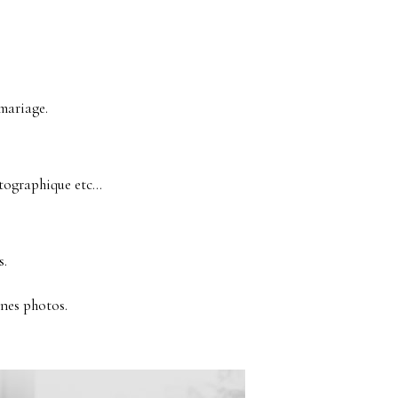
mariage.
atographique etc…
s.
ines photos.