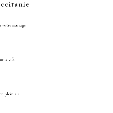
ccitanie
r votre mariage.
.
r le vifs.
n plein air.