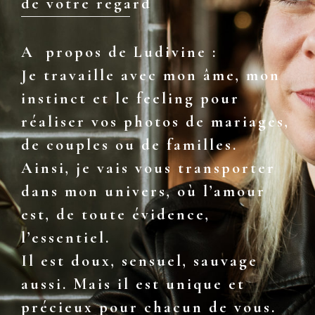
de votre regard
A propos de Ludivine :
Je travaille avec mon âme, mon
instinct et le feeling pour
réaliser vos photos de mariages,
de couples ou de familles.
Ainsi, je vais vous transporter
dans mon univers, où l’amour
est, de toute évidence,
l’essentiel.
Il est doux, sensuel, sauvage
aussi. Mais il est unique et
précieux pour chacun de vous.