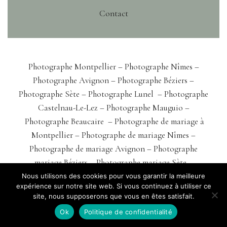
Contact
Photographe Montpellier –
Photographe Nîmes
–
Photographe Avignon
– Photographe Béziers
–
Photographe Sète
– Photographe Lunel
–
Photographe
Castelnau-Le-Lez
– Photographe Mauguio –
Photographe Beaucaire
–
Photographe de mariage à
Montpellier
–
Photographe de mariage Nîmes
–
Photographe de mariage Avignon
–
Photographe
mariage Béziers
–
Photographe mariage Sète
–
Photographe mariage Lunel
–
Photographe mariage Alès
Nous utilisons des cookies pour vous garantir la meilleure
expérience sur notre site web. Si vous continuez à utiliser ce
–
Photographe mariage Arles
–
Photographe mariage
site, nous supposerons que vous en êtes satisfait.
Cavaillon
–
Photographe entreprise Montpellier
–
Ok
Politique de confidentialité
Photographe entreprise Nîmes
–
Photographe entreprise