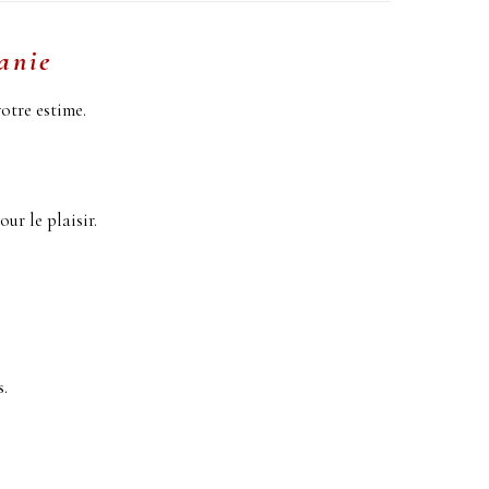
anie
votre estime.
ur le plaisir.
s.