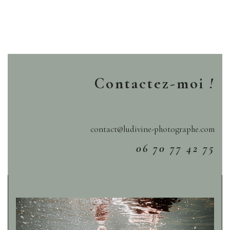
Contactez-moi
!
contact@ludivine-photographe.com
06 70 77 42 75