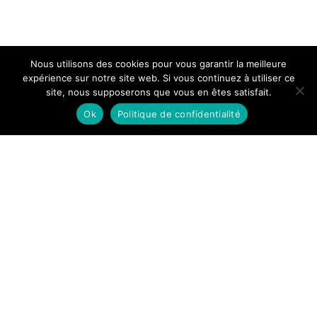
Nous utilisons des cookies pour vous garantir la meilleure
expérience sur notre site web. Si vous continuez à utiliser ce
site, nous supposerons que vous en êtes satisfait.
Ok
Politique de confidentialité
Photographe de couple et
d'histoire d'amour. A
Montpellier, Nîmes et