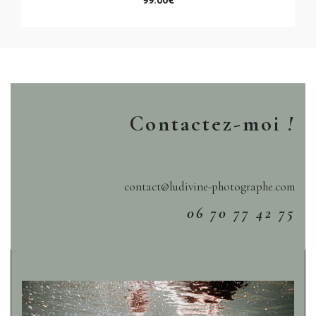
99.00
€
Contactez-moi
!
contact@ludivine-photographe.com
06 70 77 42 75